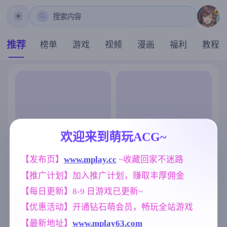
搜索内容
推荐
榜单
游戏
视频
漫画
福利
教程
欢迎来到萌玩ACG~
【发布页】
www.mplay.cc
 ~收藏回家不迷路
【推广计划】加入推广计划，赚取丰厚佣金
【每日更新】8-9 日游戏已更新~
【优惠活动】开通钻石萌会员，畅玩全站游戏
【最新地址】
www.mplay63.com