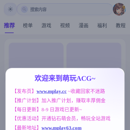
搜索内容
推荐
榜单
游戏
视频
漫画
福利
教程
欢迎来到萌玩ACG~
【发布页】
www.mplay.cc
 ~收藏回家不迷路
【推广计划】加入推广计划，赚取丰厚佣金
【每日更新】8-9 日游戏已更新~
【优惠活动】开通钻石萌会员，畅玩全站游戏
【最新地址】
www.mplay63.com