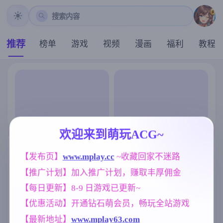
搜索内容
推荐
榜单
游戏
视频
漫画
福利
教程
欢迎来到萌玩ACG~
【发布页】
www.mplay.cc
 ~收藏回家不迷路
【推广计划】加入推广计划，赚取丰厚佣金
【每日更新】8-9 日游戏已更新~
【优惠活动】开通钻石萌会员，畅玩全站游戏
【最新地址】
www.mplay63.com