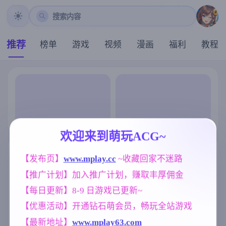
搜索内容
推荐
榜单
游戏
视频
漫画
福利
教程
欢迎来到萌玩ACG~
【发布页】
www.mplay.cc
 ~收藏回家不迷路
【推广计划】加入推广计划，赚取丰厚佣金
【每日更新】8-9 日游戏已更新~
【优惠活动】开通钻石萌会员，畅玩全站游戏
【最新地址】
www.mplay63.com